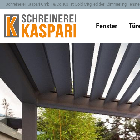
Schreinerei Kaspari GmbH & Co. KG ist Gold Mitglied der Kömmerling Fenster
Fenster
Tür