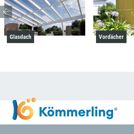
Glasdach
Vordächer