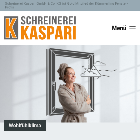
Schreinerei Kaspari GmbH & Co. KG ist Gold Mitglied der Kömmerling Fenster-
Profis
Menü
Wohlfühlklima